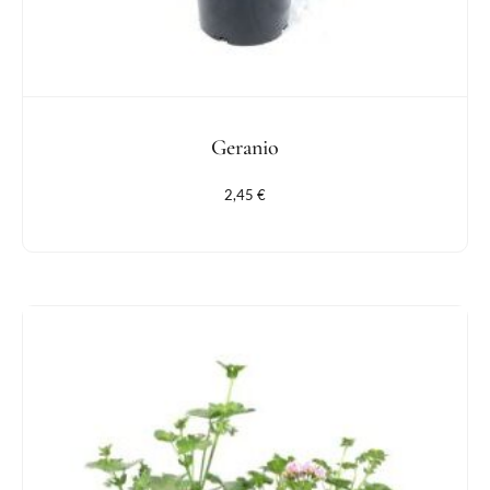
Geranio
2,45
€