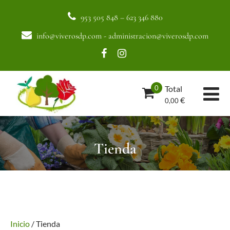
953 505 848
–
623 346 880
info@viverosdp.com
-
administracion@viverosdp.com
Total
0
€
0,00
Tienda
Inicio
/ Tienda