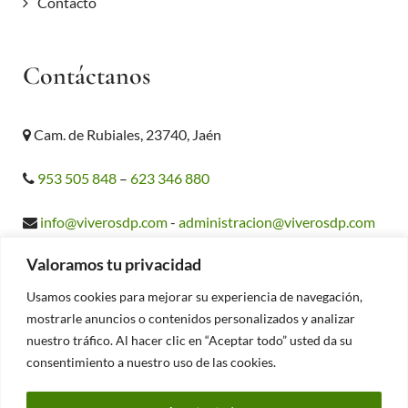
Contacto
Contáctanos
Cam. de Rubiales, 23740, Jaén
953 505 848
–
623 346 880
info@viverosdp.com
-
administracion@viverosdp.com
Valoramos tu privacidad
Usamos cookies para mejorar su experiencia de navegación,
mostrarle anuncios o contenidos personalizados y analizar
© Copyright 2026 | Viveros Divina Pastora
nuestro tráfico. Al hacer clic en “Aceptar todo” usted da su
consentimiento a nuestro uso de las cookies.
Aviso legal y Privacidad
|
Accesibilidad
| Diseñado por
Citiservi Media